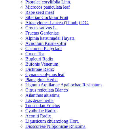
Psoralea corylifolia Linn.
Microcos paniculata leaf
Rape seed meal
Siberian Cocklour Fruit
Atractylodes Lancea (Thunb.) DC.
Crocus sativus L.
Fructus Gardeniae
Alpinia katsumadai Hayata
Acnoitum Kusnezoffii
Cacumen Platycladi
Green Tea
Bupleuri Radix
Bufonis Venenum
Dichroae Radix
Cynara scolymus leaf
Plantaginis Herba
Lignum Aquilariae Agallochae Resinatum
Citrus reticulata Blanco
Ailanthus altissima
Laggerae herba
Toosendan Fructus
Cyathulae Radix
Aconiti Radix
Ligusticum chuanxiong Hort.
Dioscoreae Nipponicae Rhizoma