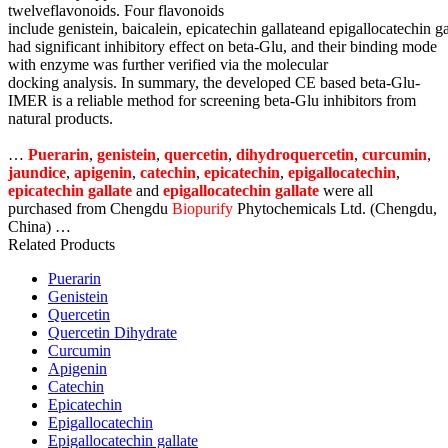
twelveflavonoids. Four flavonoids
include genistein, baicalein, epicatechin gallateand epigallocatechin ga
had significant inhibitory effect on beta-Glu, and their binding mode
with enzyme was further verified via the molecular
docking analysis. In summary, the developed CE based beta-Glu-
IMER is a reliable method for screening beta-Glu inhibitors from
natural products.
…
Puerarin
,
genistein
,
quercetin
,
dihydroquercetin
,
curcumin
,
jaundice
,
apigenin
,
catechin
,
epicatechin
,
epigallocatechin
,
epicatechin gallate
and
epigallocatechin gallate
were all
purchased from Chengdu
Biopurify
Phytochemicals Ltd. (Chengdu,
China) …
Related Products
Puerarin
Genistein
Quercetin
Quercetin Dihydrate
Curcumin
Apigenin
Catechin
Epicatechin
Epigallocatechin
Epigallocatechin gallate