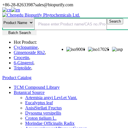
+86-28-82633987
sales@biopurify.com
Batch Search
Hot Product:
Cyclopamine
,
Ginsenoside Rh2
,
Crocetin
,
6-Gingerol
,
Triptolide
,
Product Catalog
TCM Compound Library
Botanical Source
Artemisia argyi Levl.et Vant.
Eucalyptus leaf
AnisiStellati Fructus
Dysosma versipellis
Croton tiglium L.
Morindae Officinalis Radix