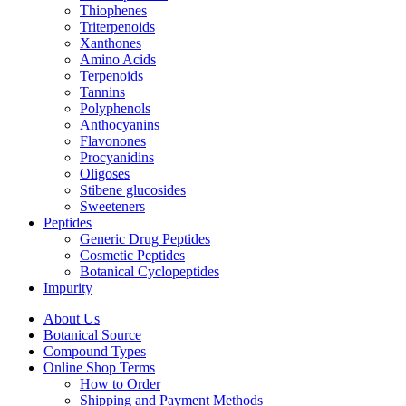
Thiophenes
Triterpenoids
Xanthones
Amino Acids
Terpenoids
Tannins
Polyphenols
Anthocyanins
Flavonones
Procyanidins
Oligoses
Stibene glucosides
Sweeteners
Peptides
Generic Drug Peptides
Cosmetic Peptides
Botanical Cyclopeptides
Impurity
About Us
Botanical Source
Compound Types
Online Shop Terms
How to Order
Shipping and Payment Methods