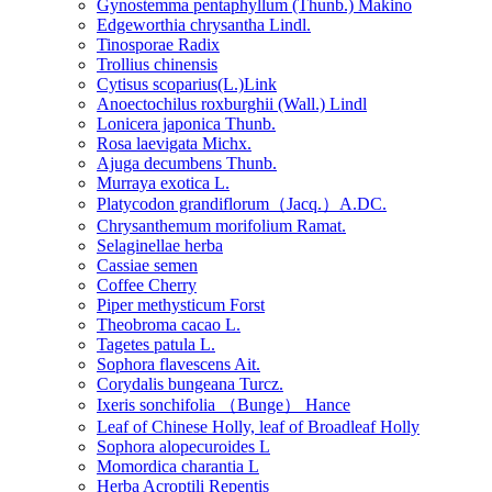
Gynostemma pentaphyllum (Thunb.) Makino
Edgeworthia chrysantha Lindl.
Tinosporae Radix
Trollius chinensis
Cytisus scoparius(L.)Link
Anoectochilus roxburghii (Wall.) Lindl
Lonicera japonica Thunb.
Rosa laevigata Michx.
Ajuga decumbens Thunb.
Murraya exotica L.
Platycodon grandiflorum（Jacq.）A.DC.
Chrysanthemum morifolium Ramat.
Selaginellae herba
Cassiae semen
Coffee Cherry
Piper methysticum Forst
Theobroma cacao L.
Tagetes patula L.
Sophora flavescens Ait.
Corydalis bungeana Turcz.
Ixeris sonchifolia （Bunge） Hance
Leaf of Chinese Holly, leaf of Broadleaf Holly
Sophora alopecuroides L
Momordica charantia L
Herba Acroptili Repentis