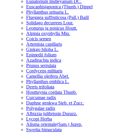
Eupatorium lindleyanum DC.
Euscaphisjaponica (Thunb.) Dippel
Phyllanthus urinaria L.
Flueggea suffruticosa (Pall.) Baill
Solidago decurrens Lour.
Leonurus ja ponicus Houtt.
Alpinia oxyphylla Miq.
Coicis semen
Artemisia capillaris
Ginkgo biloba L.
Epimedii folium
Azadirachta indica
Prunus serrulata
Cordyceps militaris
Camellia oleifera Abel.
Phyllanthus emblica L.
Derris trifoliata
Houttuynia cordata Thunb.
Curcumae radix
Daphne genkwa Sieb. et Zucc.
Polygalae radix
Albizzia julibrissin Durazz.
Lycopi Herba
Alisma orientale(Sam.) Juzep.
Swertia bimaculata