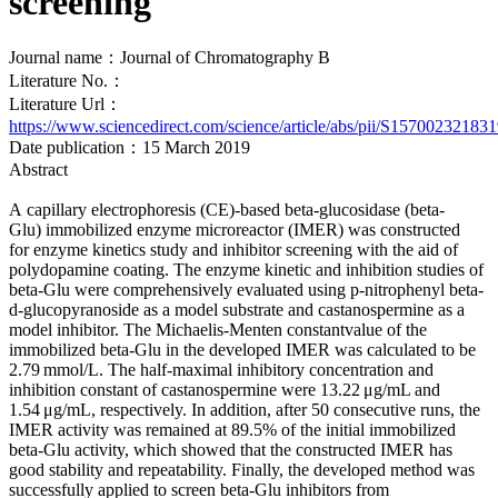
screening
Journal name：Journal of Chromatography B
Literature No.：
Literature Url：
https://www.sciencedirect.com/science/article/abs/pii/S15700232183
Date publication：15 March 2019
Abstract
A capillary electrophoresis (CE)-based beta-glucosidase (beta-
Glu) immobilized enzyme microreactor (IMER) was constructed
for enzyme kinetics study and inhibitor screening with the aid of
polydopamine coating. The enzyme kinetic and inhibition studies of
beta-Glu were comprehensively evaluated using p-nitrophenyl beta-
d-glucopyranoside as a model substrate and castanospermine as a
model inhibitor. The Michaelis-Menten constantvalue of the
immobilized beta-Glu in the developed IMER was calculated to be
2.79 mmol/L. The half-maximal inhibitory concentration and
inhibition constant of castanospermine were 13.22 μg/mL and
1.54 μg/mL, respectively. In addition, after 50 consecutive runs, the
IMER activity was remained at 89.5% of the initial immobilized
beta-Glu activity, which showed that the constructed IMER has
good stability and repeatability. Finally, the developed method was
successfully applied to screen beta-Glu inhibitors from