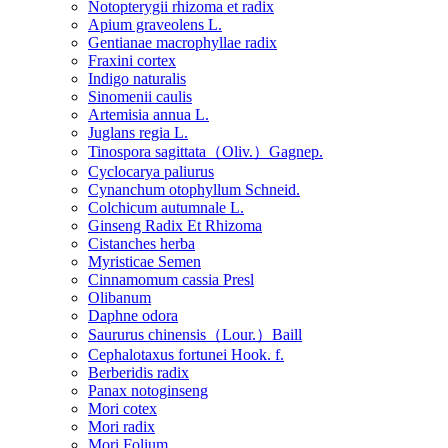
Notopterygii rhizoma et radix
Apium graveolens L.
Gentianae macrophyllae radix
Fraxini cortex
Indigo naturalis
Sinomenii caulis
Artemisia annua L.
Juglans regia L.
Tinospora sagittata（Oliv.）Gagnep.
Cyclocarya paliurus
Cynanchum otophyllum Schneid.
Colchicum autumnale L.
Ginseng Radix Et Rhizoma
Cistanches herba
Myristicae Semen
Cinnamomum cassia Presl
Olibanum
Daphne odora
Saururus chinensis（Lour.）Baill
Cephalotaxus fortunei Hook. f.
Berberidis radix
Panax notoginseng
Mori cotex
Mori radix
Mori Folium