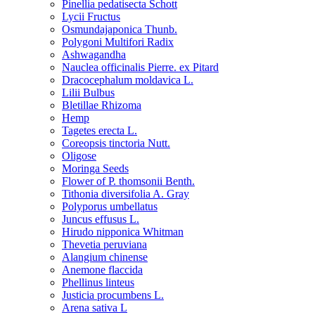
Pinellia pedatisecta Schott
Lycii Fructus
Osmundajaponica Thunb.
Polygoni Multifori Radix
Ashwagandha
Nauclea officinalis Pierre. ex Pitard
Dracocephalum moldavica L.
Lilii Bulbus
Bletillae Rhizoma
Hemp
Tagetes erecta L.
Coreopsis tinctoria Nutt.
Oligose
Moringa Seeds
Flower of P. thomsonii Benth.
Tithonia diversifolia A. Gray
Polyporus umbellatus
Juncus effusus L.
Hirudo nipponica Whitman
Thevetia peruviana
Alangium chinense
Anemone flaccida
Phellinus linteus
Justicia procumbens L.
Arena sativa L