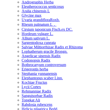
Andrographis Herba
Eleutherococcus senticosus
Aralia chinensis L
Glycine max
Uvaria grandifloraRoxb.
Rheum palmatum L．
Cirsium japonicum Fisch.ex DC.
Hordeum vulgare L.
Allium sativum L.
Sargentodoxa cuneata
Salviae Miltiorrhizae Radix et Rhizoma
Lophatherum gracile Brongn.
Angelicae sinensis Radix
Codonopsis Radix
Bothrocaryum controversum
Erigerontis herba
Stephania yunnanensis
Elephantopus scaber Linn.
Kochiae Fructus
Lycii Cortex
Rehmanniae Radix
Sanguisorbae Radix
Tongkat Ali
Rabdosia rubescens
Helicia nilagirica Bedd.