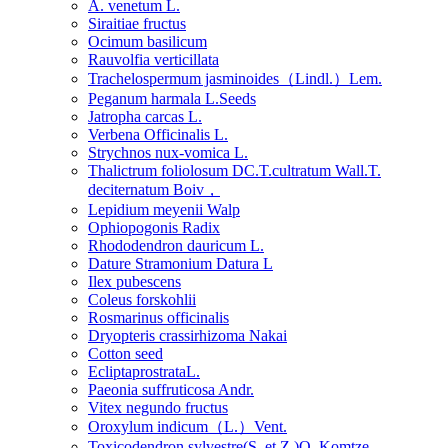
A. venetum L.
Siraitiae fructus
Ocimum basilicum
Rauvolfia verticillata
Trachelospermum jasminoides（Lindl.）Lem.
Peganum harmala L.Seeds
Jatropha carcas L.
Verbena Officinalis L.
Strychnos nux-vomica L.
Thalictrum foliolosum DC.T.cultratum Wall.T.
deciternatum Boiv，
Lepidium meyenii Walp
Ophiopogonis Radix
Rhododendron dauricum L.
Dature Stramonium Datura L
Ilex pubescens
Coleus forskohlii
Rosmarinus officinalis
Dryopteris crassirhizoma Nakai
Cotton seed
EcliptaprostrataL.
Paeonia suffruticosa Andr.
Vitex negundo fructus
Oroxylum indicum（L.）Vent.
Toxicodendron sylvestre(S. et Z.)O. Komtze