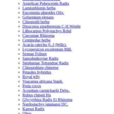
Angelicae Pubescentis Radix
Lamiophlomis herba
Eucommia ulmoides Oliv.
Gelsemium elegans
Clinopodii herba
Dioscorea zingiberensis C.H.Wright
Lilhocarpus Polystachys Rehd
Curcumae Rhizoma
Centipedae herba
Acacia catechu (L.f.)Willci.
Lycopersicon esculentum Mill.
Sennae Folium
Saposhnikoviae Radix
Stephaniae Tetrandrae Radix
Clinopodium chinense
Petasites hybridus
Royal jelly
Voacanga africana Staph.
Poria cocos
Aconitum carmichaelii Debx.
Rubus chingii Hu
Glycyrrhiza Radix Et Rhizoma
Nardostachys jatamansi DC.
Kansui Radix
Olive