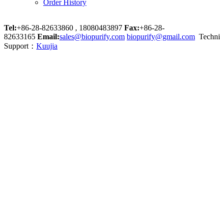
Order History
Tel:
+86-28-82633860 , 18080483897
Fax:
+86-28-
82633165
Email:
sales@biopurify.com
biopurify@gmail.com
Techni
Support：
Kuujia