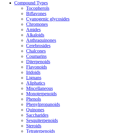
Compound Types
Tocopherols
Biflavones
Cyanogenic glycosides
Chromones
Amides
Alkaloids
Anthraquinones
Cerebrosides
Chalcones
Coumarins
Diterpenoids
Flavonoids
Iridoids
Lignans
Aliphatics
Miscellaneous
Monoterpenoids
Phenols
Phenylpropanoids
Quinones
Saccharides
Sesquiterpenoids
Steroids
Tetraterpenoids