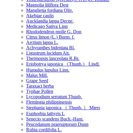
Magnolia liliflora Desr
Manglietia fordiana Oliv.
Akebiae caulis
Aucklandia lappa Decne.
Medicago Sativa Linn
Rhododendron molle G. Don
Citrus limon (L.) Burm. f.
Arctium lappa L.
Achyranthes bidentata Bl.
Ligustrum lucidum Ait.
Thermopsis lanceolata R.Br.
Eriobotrya japonica （Thunb.） Lindl.
Humulus lupulus Linn.
Malus Mill.
Grape Seed
Taraxaci herba
Typhae Pollen
Lycopodium serratum Thunb.
Flemingia philippinensis
Stephania japonica （ Thunb. ） Miers
Euphorbia lathyris L
Senecio scandens Buch.-Ham.
Peucedanum praeruptorum Dunn
Rubia cordifolia L.