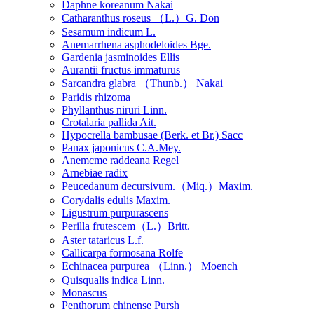
Daphne koreanum Nakai
Catharanthus roseus （L.）G. Don
Sesamum indicum L.
Anemarrhena asphodeloides Bge.
Gardenia jasminoides Ellis
Aurantii fructus immaturus
Sarcandra glabra （Thunb.） Nakai
Paridis rhizoma
Phyllanthus niruri Linn.
Crotalaria pallida Ait.
Hypocrella bambusae (Berk. et Br.) Sacc
Panax japonicus C.A.Mey.
Anemcme raddeana Regel
Arnebiae radix
Peucedanum decursivum.（Miq.）Maxim.
Corydalis edulis Maxim.
Ligustrum purpurascens
Perilla frutescem（L.）Britt.
Aster tataricus L.f.
Callicarpa formosana Rolfe
Echinacea purpurea （Linn.） Moench
Quisqualis indica Linn.
Monascus
Penthorum chinense Pursh