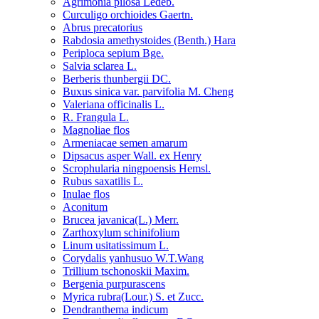
Agrimonia pilosa Ledeb.
Curculigo orchioides Gaertn.
Abrus precatorius
Rabdosia amethystoides (Benth.) Hara
Periploca sepium Bge.
Salvia sclarea L.
Berberis thunbergii DC.
Buxus sinica var. parvifolia M. Cheng
Valeriana officinalis L.
R. Frangula L.
Magnoliae flos
Armeniacae semen amarum
Dipsacus asper Wall. ex Henry
Scrophularia ningpoensis Hemsl.
Rubus saxatilis L.
Inulae flos
Aconitum
Brucea javanica(L.) Merr.
Zarthoxylum schinifolium
Linum usitatissimum L.
Corydalis yanhusuo W.T.Wang
Trillium tschonoskii Maxim.
Bergenia purpurascens
Myrica rubra(Lour.) S. et Zucc.
Dendranthema indicum