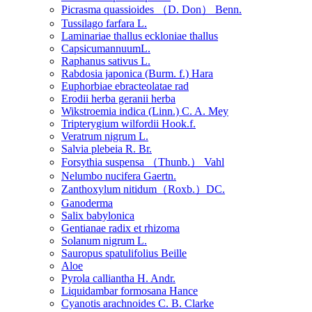
Picrasma quassioides （D. Don） Benn.
Tussilago farfara L.
Laminariae thallus eckloniae thallus
CapsicumannuumL.
Raphanus sativus L.
Rabdosia japonica (Burm. f.) Hara
Euphorbiae ebracteolatae rad
Erodii herba geranii herba
Wikstroemia indica (Linn.) C. A. Mey
Tripterygium wilfordii Hook.f.
Veratrum nigrum L.
Salvia plebeia R. Br.
Forsythia suspensa （Thunb.） Vahl
Nelumbo nucifera Gaertn.
Zanthoxylum nitidum（Roxb.）DC.
Ganoderma
Salix babylonica
Gentianae radix et rhizoma
Solanum nigrum L.
Sauropus spatulifolius Beille
Aloe
Pyrola calliantha H. Andr.
Liquidambar formosana Hance
Cyanotis arachnoides C. B. Clarke