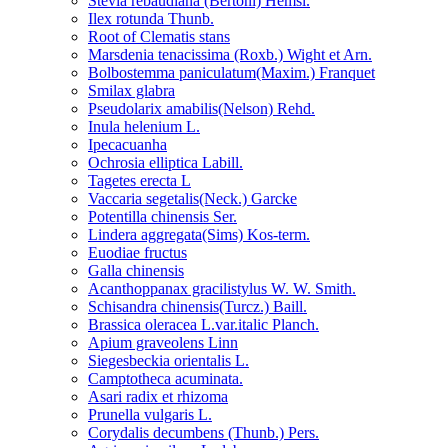
Stevia rebaudiana (Bertoni) Hemsl.
Ilex rotunda Thunb.
Root of Clematis stans
Marsdenia tenacissima (Roxb.) Wight et Arn.
Bolbostemma paniculatum(Maxim.) Franquet
Smilax glabra
Pseudolarix amabilis(Nelson) Rehd.
Inula helenium L.
Ipecacuanha
Ochrosia elliptica Labill.
Tagetes erecta L
Vaccaria segetalis(Neck.) Garcke
Potentilla chinensis Ser.
Lindera aggregata(Sims) Kos-term.
Euodiae fructus
Galla chinensis
Acanthoppanax gracilistylus W. W. Smith.
Schisandra chinensis(Turcz.) Baill.
Brassica oleracea L.var.italic Planch.
Apium graveolens Linn
Siegesbeckia orientalis L.
Camptotheca acuminata.
Asari radix et rhizoma
Prunella vulgaris L.
Corydalis decumbens (Thunb.) Pers.