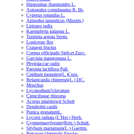
Hippophae rhamnoides L.
Astragalus complanatus R. Br.
Cyperus rotundus L.
Anisodus tanguticus (Maxim.)
Liriopes radix
Kaempferia galanga L.
Turpinia arguta Seem.
Lonicerae flos
Crataegi fructus
Cornus officinalis Sieb.et Zucc.
Garcinia mangostana L.
Phytolaccae radix
Paeonia lactiflora Pall.
Cnidium monnieri(L.)Cuss.
Belamcanda chinensis(L.) DC.
Moschus
Lycopodium?clavatum
Cimicifugae rhizoma
Acorus tatarinowii Schott
Dendrobii caulis
Punica granatumL.
Lycoris radiata (L'Her.) Herb.
Gymnemasylvestre(Retz.) Schult.
Silybum mariamum(L.) Gaertrn.
Polygoni Orientalis Fructus