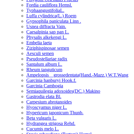
Fordia cauliflora Hemsl.
TyphaangustifoliaL.
Luffa cylindrica(L.) Roem
Gypsophila paniculata Linn .
Usnea diffracta Vain.
Caesalpinia sap pan L.
Physalis alkekengi L.
Embelia laeta
Ziziphispinosae semen
Aesculi semen
Pseudostellariae radix
Santalum album L.
Rheum tanguticum
Ampelopsis grossedentata(Hand.-Mazz.) W.T.Wang
Garcinia hanburyi Hook.f.
Garcinia Cambogia
Semiaquilegia adoxoides(DC.) Makino
Gastrodia elata Bl.
Carpesium abrotanoides
Hyoscyamus niger L.
Hypericum japonicum Thunb.
Beta vulgaris L.
Hydrangea strigosa Rehd.
Cucumis melo L.