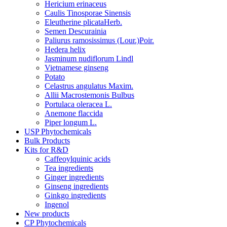
Hericium erinaceus
Caulis Tinosporae Sinensis
Eleutherine plicataHerb.
Semen Descurainia
Paliurus ramosissimus (Lour.)Poir.
Hedera helix
Jasminum nudiflorum Lindl
Vietnamese ginseng
Potato
Celastrus angulatus Maxim.
Allii Macrostemonis Bulbus
Portulaca oleracea L.
Anemone flaccida
Piper longum L.
USP Phytochemicals
Bulk Products
Kits for R&D
Caffeoylquinic acids
Tea ingredients
Ginger ingredients
Ginseng ingredients
Ginkgo ingredients
Ingenol
New products
CP Phytochemicals