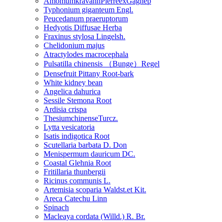
AmomumkravanhPierreexGagnep
Typhonium giganteum Engl.
Peucedanum praeruptorum
Hedyotis Diffusae Herba
Fraxinus stylosa Lingelsh.
Chelidonium majus
Atractylodes macrocephala
Pulsatilla chinensis （Bunge）Regel
Densefruit Pittany Root-bark
White kidney bean
Angelica dahurica
Sessile Stemona Root
Ardisia crispa
ThesiumchinenseTurcz.
Lytta vesicatoria
Isatis indigotica Root
Scutellaria barbata D. Don
Menispermum dauricum DC.
Coastal Glehnia Root
Fritillaria thunbergii
Ricinus communis L.
Artemisia scoparia Waldst.et Kit.
Areca Catechu Linn
Spinach
Macleaya cordata (Willd.) R. Br.