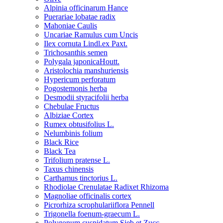
Alpinia officinarum Hance
Puerariae lobatae radix
Mahoniae Caulis
Uncariae Ramulus cum Uncis
Ilex cornuta Lindl.ex Paxt.
Trichosanthis semen
Polygala japonicaHoutt.
Aristolochia manshuriensis
Hypericum perforatum
Pogostemonis herba
Desmodii styracifolii herba
Chebulae Fructus
Albiziae Cortex
Rumex obtusifolius L.
Nelumbinis folium
Black Rice
Black Tea
Trifolium pratense L.
Taxus chinensis
Carthamus tinctorius L.
Rhodiolae Crenulatae Radixet Rhizoma
Magnoliae officinalis cortex
Picrorhiza scrophulariiflora Pennell
Trigonella foenum-graecum L.
Polygonum cuspidatum Sieb.et Zucc.