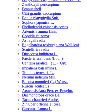
Zanthoxyli pericarpium
Peanut shell
Citri grandis exocarpium
Betula platyphylla Suk.
Sophora japonica L.
Phellodendri chinensis cortex
Artemisia annua Linn.
Coptidis rhizoma
Astragali radix
Engelhardtia roxburghiana Wall.leaf
Scutellariae radix
Dioscorea bulbifera L.
Paederia scandens (Lour.)
Centella asiatica （L.）Urb.
Impatiens balsamina L.
Tribulus terrestris L.
Nerium indicum Mill.
Bacopa monnieri (L.) Wettst.
Ruscus aculeatus
Agave sisalana Perr. ex Engelm.
Daemonorops draco Bl.
Tacca chantrieri Andre.
Zingiber officinale Rose.
Curcuma Longa L.