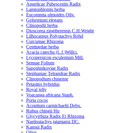
Angelicae Pubescentis Radix
Lamiophlomis herba
Eucommia ulmoides Oliv.
Gelsemium elegans
Clinopodii herba
Dioscorea zingiberensis C.H.Wright
Lilhocarpus Polystachys Rehd
Curcumae Rhizoma
Centipedae herba
Acacia catechu (L.f.)Willci.
Lycopersicon esculentum Mill.
Sennae Folium
Saposhnikoviae Radix
Stephaniae Tetrandrae Radix
Clinopodium chinense
Petasites hybridus
Royal jelly
Voacanga africana Staph.
Poria cocos
Aconitum carmichaelii Debx.
Rubus chingii Hu
Glycyrrhiza Radix Et Rhizoma
Nardostachys jatamansi DC.
Kansui Radix
Olive