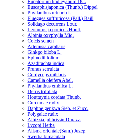
Eupatorium lindleyanum DC.
Euscaphisjaponica (Thunb.) Dippel
Phyllanthus urinaria L.
Flueggea suffruticosa (Pall.) Baill
Solidago decurrens Lour.
Leonurus ja ponicus Houtt.
Alpinia oxyphylla Miq.
Coicis semen
Artemisia capillaris
Ginkgo biloba L.
Epimedii folium
Azadirachta indica
Prunus serrulata
Cordyceps militaris
Camellia oleifera Abel.
Phyllanthus emblica L.
Derris trifoliata
Houttuynia cordata Thunb.
Curcumae radix
Daphne genkwa Sieb. et Zucc.
Polygalae radix
Albizzia julibrissin Durazz.
Lycopi Herba
Alisma orientale(Sam.) Juzep.
Swertia bimaculata