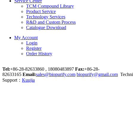
Service Center
TCM Compound Library
Product Service
Technology Services
R&D and Custom Process
Catalogue Download
My Account
Login
Register
Order History
Tel:
+86-28-82633860 , 18080483897
Fax:
+86-28-
82633165
Email:
sales@biopurify.com
biopurify@gmail.com
Techni
Support：
Kuujia