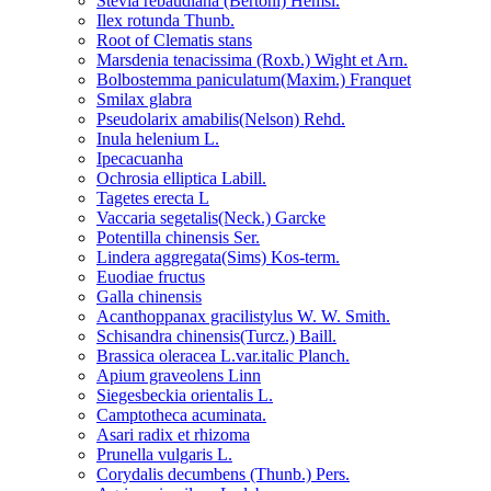
Stevia rebaudiana (Bertoni) Hemsl.
Ilex rotunda Thunb.
Root of Clematis stans
Marsdenia tenacissima (Roxb.) Wight et Arn.
Bolbostemma paniculatum(Maxim.) Franquet
Smilax glabra
Pseudolarix amabilis(Nelson) Rehd.
Inula helenium L.
Ipecacuanha
Ochrosia elliptica Labill.
Tagetes erecta L
Vaccaria segetalis(Neck.) Garcke
Potentilla chinensis Ser.
Lindera aggregata(Sims) Kos-term.
Euodiae fructus
Galla chinensis
Acanthoppanax gracilistylus W. W. Smith.
Schisandra chinensis(Turcz.) Baill.
Brassica oleracea L.var.italic Planch.
Apium graveolens Linn
Siegesbeckia orientalis L.
Camptotheca acuminata.
Asari radix et rhizoma
Prunella vulgaris L.
Corydalis decumbens (Thunb.) Pers.