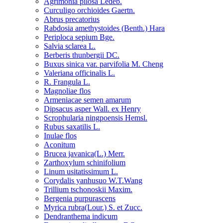
Agrimonia pilosa Ledeb.
Curculigo orchioides Gaertn.
Abrus precatorius
Rabdosia amethystoides (Benth.) Hara
Periploca sepium Bge.
Salvia sclarea L.
Berberis thunbergii DC.
Buxus sinica var. parvifolia M. Cheng
Valeriana officinalis L.
R. Frangula L.
Magnoliae flos
Armeniacae semen amarum
Dipsacus asper Wall. ex Henry
Scrophularia ningpoensis Hemsl.
Rubus saxatilis L.
Inulae flos
Aconitum
Brucea javanica(L.) Merr.
Zarthoxylum schinifolium
Linum usitatissimum L.
Corydalis yanhusuo W.T.Wang
Trillium tschonoskii Maxim.
Bergenia purpurascens
Myrica rubra(Lour.) S. et Zucc.
Dendranthema indicum