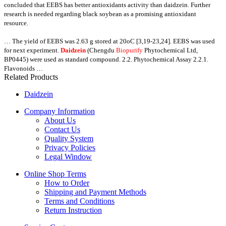
concluded that EEBS has better antioxidants activity than daidzein. Further
research is needed regarding black soybean as a promising antioxidant
resource.
… The yield of EEBS was 2.63 g stored at 20oC [3,19-23,24]. EEBS was used
for next
experiment.
Daidzein
(Chengdu
Biopurify
Phytochemical Ltd,
BP0445) were used as
standard compound. 2.2. Phytochemical Assay 2.2.1.
Flavonoids …
Related Products
Daidzein
Company Information
About Us
Contact Us
Quality System
Privacy Policies
Legal Window
Online Shop Terms
How to Order
Shipping and Payment Methods
Terms and Conditions
Return Instruction