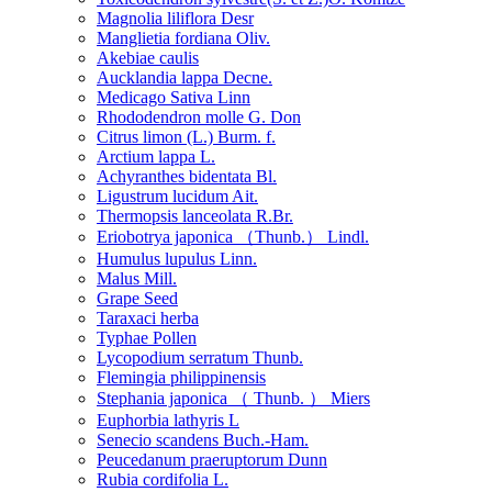
Magnolia liliflora Desr
Manglietia fordiana Oliv.
Akebiae caulis
Aucklandia lappa Decne.
Medicago Sativa Linn
Rhododendron molle G. Don
Citrus limon (L.) Burm. f.
Arctium lappa L.
Achyranthes bidentata Bl.
Ligustrum lucidum Ait.
Thermopsis lanceolata R.Br.
Eriobotrya japonica （Thunb.） Lindl.
Humulus lupulus Linn.
Malus Mill.
Grape Seed
Taraxaci herba
Typhae Pollen
Lycopodium serratum Thunb.
Flemingia philippinensis
Stephania japonica （ Thunb. ） Miers
Euphorbia lathyris L
Senecio scandens Buch.-Ham.
Peucedanum praeruptorum Dunn
Rubia cordifolia L.