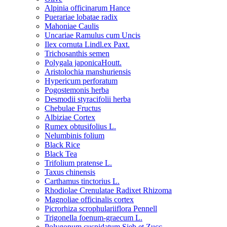
Alpinia officinarum Hance
Puerariae lobatae radix
Mahoniae Caulis
Uncariae Ramulus cum Uncis
Ilex cornuta Lindl.ex Paxt.
Trichosanthis semen
Polygala japonicaHoutt.
Aristolochia manshuriensis
Hypericum perforatum
Pogostemonis herba
Desmodii styracifolii herba
Chebulae Fructus
Albiziae Cortex
Rumex obtusifolius L.
Nelumbinis folium
Black Rice
Black Tea
Trifolium pratense L.
Taxus chinensis
Carthamus tinctorius L.
Rhodiolae Crenulatae Radixet Rhizoma
Magnoliae officinalis cortex
Picrorhiza scrophulariiflora Pennell
Trigonella foenum-graecum L.
Polygonum cuspidatum Sieb.et Zucc.