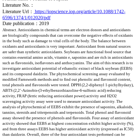
Literature No.：
Literature Url：
https://iopscience.iop.org/article/10.1088/1742-
6596/1374/1/012020/pdf
Date publication：2019
Abstract. Antioxidants in chemical terms are electron donors and antioxidants
are biologically compounds that can overcome the negative effects of oxidants
in the body such as damage to vital cells of the body. The balance between
oxidants and antioxidants is very important. Antioxidant from natural sources
are safer than synthetic antioxidants. Soybeans are functional food source that
contains essential amino acids, vitamin e, saponins and are rich in antioxidants
such as flavonoids, isoflavones and anthocyanins. The aim of this research is to
investigate antioxidant potential of ethanolic extract of black soybean (EEBS)
and its compound daidzein. The phytochemical screening assay evaluated by
modified Farnsworth methods and to find out phenolic and flavonoid content,
total phenols and flavonoids were tested. DPPH (2,2-diphenyl 1-pichylhydazy),
ABTS (2,2’-Azinobis-(3-ethylbenzothiazoline-6-sulfonic acid) reducing
activity, FRAP (ferric reducing antioxidant power) activity and H2O2
scavenging activity assay were used to measure antioxidant activity. The
analysis of phytochemical of EEBS exhibit the presence of saponins, alkaloids,
tannins, steroids and triterpenoids and terpenoids. Total phenol and flavonoid
assay showed the presence of phenols and flavonoids. Four assay of antioxidant
activity showed that EEBS at highest concentration exhibit higher activity (%),
and from three assays EEBS has higher antioxidant activity (expressed as IC50)
than daidzein. Overall, three of the four antioxidant tests performed can be