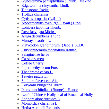
Gynostemma pentaphyllum (Thunb.) Makino
Edgeworthia chrysantha Lindl.
Tinosporae Radix
Trollius chinensis
Cytisus scoparius(L.)Link
Anoectochilus roxburghii (Wall.) Lindl
Lonicera japonica Thunb.
Rosa laevigata Michx.
Ajuga decumbens Thunb.
Murraya exotica L.
Platycodon grandiflorum（Jacq.）A.DC.
Chrysanthemum morifolium Ramat.
Selaginellae herba
Cassiae semen
Coffee Cherry
Piper methysticum Forst
Theobroma cacao L.
Tagetes patula L.
Sophora flavescens Ait.
Corydalis bungeana Turcz.
Ixeris sonchifolia （Bunge） Hance
Leaf of Chinese Holly, leaf of Broadleaf Holly
Sophora alopecuroides L
Momordica charantia L
Herba Acroptili Repentis