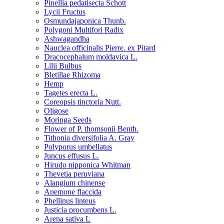
Pinellia pedatisecta Schott
Lycii Fructus
Osmundajaponica Thunb.
Polygoni Multifori Radix
Ashwagandha
Nauclea officinalis Pierre. ex Pitard
Dracocephalum moldavica L.
Lilii Bulbus
Bletillae Rhizoma
Hemp
Tagetes erecta L.
Coreopsis tinctoria Nutt.
Oligose
Moringa Seeds
Flower of P. thomsonii Benth.
Tithonia diversifolia A. Gray
Polyporus umbellatus
Juncus effusus L.
Hirudo nipponica Whitman
Thevetia peruviana
Alangium chinense
Anemone flaccida
Phellinus linteus
Justicia procumbens L.
Arena sativa L