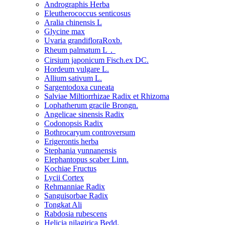
Andrographis Herba
Eleutherococcus senticosus
Aralia chinensis L
Glycine max
Uvaria grandifloraRoxb.
Rheum palmatum L．
Cirsium japonicum Fisch.ex DC.
Hordeum vulgare L.
Allium sativum L.
Sargentodoxa cuneata
Salviae Miltiorrhizae Radix et Rhizoma
Lophatherum gracile Brongn.
Angelicae sinensis Radix
Codonopsis Radix
Bothrocaryum controversum
Erigerontis herba
Stephania yunnanensis
Elephantopus scaber Linn.
Kochiae Fructus
Lycii Cortex
Rehmanniae Radix
Sanguisorbae Radix
Tongkat Ali
Rabdosia rubescens
Helicia nilagirica Bedd.