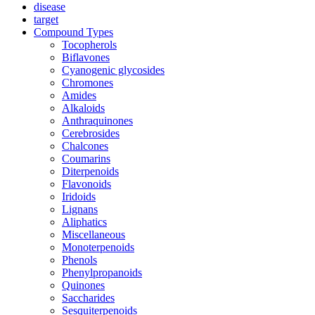
disease
target
Compound Types
Tocopherols
Biflavones
Cyanogenic glycosides
Chromones
Amides
Alkaloids
Anthraquinones
Cerebrosides
Chalcones
Coumarins
Diterpenoids
Flavonoids
Iridoids
Lignans
Aliphatics
Miscellaneous
Monoterpenoids
Phenols
Phenylpropanoids
Quinones
Saccharides
Sesquiterpenoids