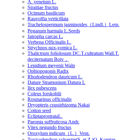
A. venetum L.
Siraitiae fructus
Ocimum basilicum
Rauvolfia verticillata
Trachelospermum jasminoides（Lindl.）Lem.
Peganum harmala L.Seeds
Jatropha carcas L.
Verbena Officinalis L.
Strychnos nux-vomica L.
Thalictrum foliolosum DC.T.cultratum Wall.T.
deciternatum Boiv，
Lepidium meyenii Walp
Ophiopogonis Radix
Rhododendron dauricum L.
Dature Stramonium Datura L
Ilex pubescens
Coleus forskohlii
Rosmarinus officinalis
Dryopteris crassirhizoma Nakai
Cotton seed
EcliptaprostrataL.
Paeonia suffruticosa Andr.
Vitex negundo fructus
Oroxylum indicum（L.）Vent.
Toxicodendron sylvestre(S. et Z.)O. Komtze