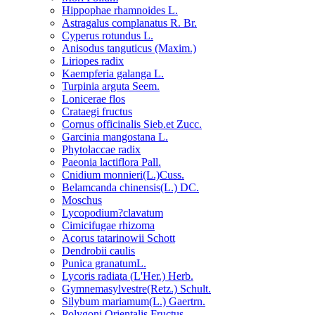
Hippophae rhamnoides L.
Astragalus complanatus R. Br.
Cyperus rotundus L.
Anisodus tanguticus (Maxim.)
Liriopes radix
Kaempferia galanga L.
Turpinia arguta Seem.
Lonicerae flos
Crataegi fructus
Cornus officinalis Sieb.et Zucc.
Garcinia mangostana L.
Phytolaccae radix
Paeonia lactiflora Pall.
Cnidium monnieri(L.)Cuss.
Belamcanda chinensis(L.) DC.
Moschus
Lycopodium?clavatum
Cimicifugae rhizoma
Acorus tatarinowii Schott
Dendrobii caulis
Punica granatumL.
Lycoris radiata (L'Her.) Herb.
Gymnemasylvestre(Retz.) Schult.
Silybum mariamum(L.) Gaertrn.
Polygoni Orientalis Fructus