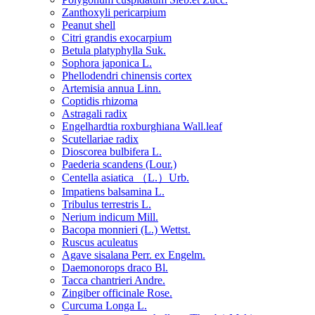
Zanthoxyli pericarpium
Peanut shell
Citri grandis exocarpium
Betula platyphylla Suk.
Sophora japonica L.
Phellodendri chinensis cortex
Artemisia annua Linn.
Coptidis rhizoma
Astragali radix
Engelhardtia roxburghiana Wall.leaf
Scutellariae radix
Dioscorea bulbifera L.
Paederia scandens (Lour.)
Centella asiatica （L.）Urb.
Impatiens balsamina L.
Tribulus terrestris L.
Nerium indicum Mill.
Bacopa monnieri (L.) Wettst.
Ruscus aculeatus
Agave sisalana Perr. ex Engelm.
Daemonorops draco Bl.
Tacca chantrieri Andre.
Zingiber officinale Rose.
Curcuma Longa L.