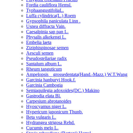
Fordia cauliflora Hemsl.
TyphaangustifoliaL.
Luffa cylindrica(L.) Roem
Gypsophila paniculata Linn .
Usnea diffracta Vain.
Caesalpinia sap pan L.
Physalis alkekengi L.
Embelia laeta
Ziziphispinosae semen
Aesculi semen
Pseudostellariae radix
Santalum album L.
Rheum tanguticum
Ampelopsis grossedentata(Hand.-Mazz.) W.T.Wang
Garcinia hanburyi Hook.f.
Garcinia Cambogia
Semiaquilegia adoxoides(DC.) Makino
Gastrodia elata Bl.
Carpesium abrotanoides
Hyoscyamus niger L.
Hypericum japonicum Thunb.
Beta vulgaris L.
Hydrangea strigosa Rehd.
Cucumis melo L.