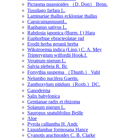
Picrasma quassioides （D. Don） Benn.
Tussilago farfara L.
Laminariae thallus eckloniae thallus
CapsicumannuumL.
Raphanus sativus L.
Rabdosia japonica (Burm. f.) Hara
Euphorbiae ebracteolatae rad
Erodii herba geranii herba
Wikstroemia indica (Linn.) C. A. Mey
Tripterygium wilfordii Hook.f.
Veratrum nigrum L.
Salvia plebeia R. Br.
Forsythia suspensa （Thunb.） Vahl
Nelumbo nucifera Gaertn.
Zanthoxylum nitidum（Roxb.）DC.
Ganoderma
Salix babylonica
Gentianae radix et rhizoma
Solanum nigrum L.
Sauropus spatulifolius Beille
Aloe
Pyrola calliantha H. Andr.
Liquidambar formosana Hance
Cyanotis arachnoides C. B. Clarke