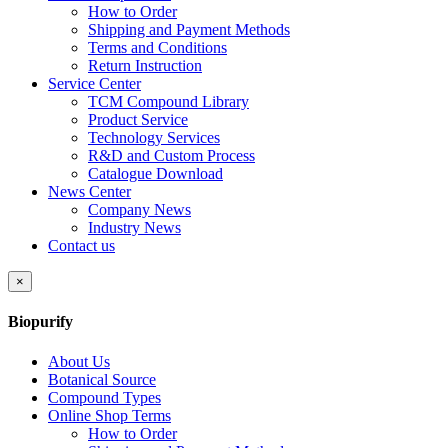
How to Order
Shipping and Payment Methods
Terms and Conditions
Return Instruction
Service Center
TCM Compound Library
Product Service
Technology Services
R&D and Custom Process
Catalogue Download
News Center
Company News
Industry News
Contact us
×
Biopurify
About Us
Botanical Source
Compound Types
Online Shop Terms
How to Order