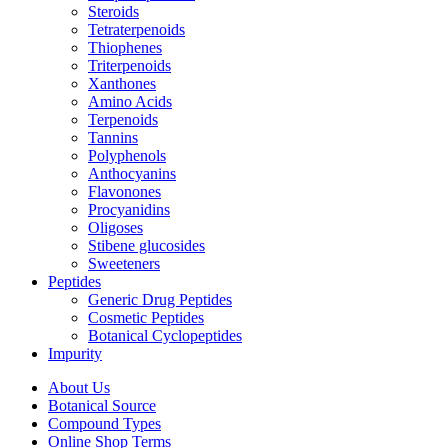
Steroids
Tetraterpenoids
Thiophenes
Triterpenoids
Xanthones
Amino Acids
Terpenoids
Tannins
Polyphenols
Anthocyanins
Flavonones
Procyanidins
Oligoses
Stibene glucosides
Sweeteners
Peptides
Generic Drug Peptides
Cosmetic Peptides
Botanical Cyclopeptides
Impurity
About Us
Botanical Source
Compound Types
Online Shop Terms