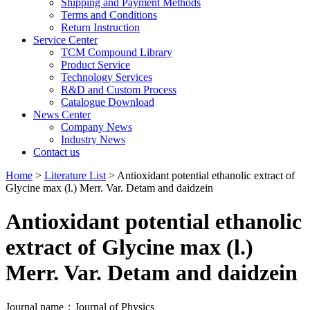
Shipping and Payment Methods
Terms and Conditions
Return Instruction
Service Center
TCM Compound Library
Product Service
Technology Services
R&D and Custom Process
Catalogue Download
News Center
Company News
Industry News
Contact us
Home
>
Literature List
> Antioxidant potential ethanolic extract of
Glycine max (l.) Merr. Var. Detam and daidzein
Antioxidant potential ethanolic
extract of Glycine max (l.)
Merr. Var. Detam and daidzein
Journal name：Journal of Physics