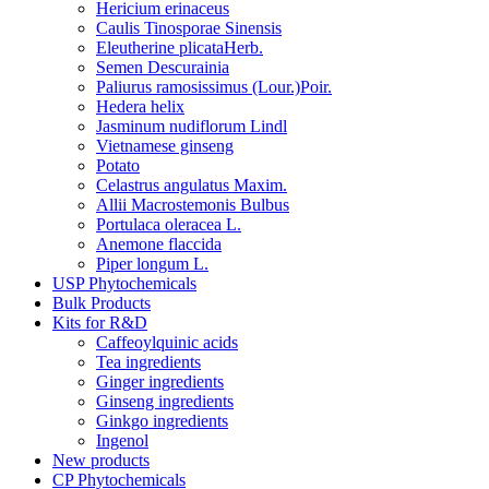
Hericium erinaceus
Caulis Tinosporae Sinensis
Eleutherine plicataHerb.
Semen Descurainia
Paliurus ramosissimus (Lour.)Poir.
Hedera helix
Jasminum nudiflorum Lindl
Vietnamese ginseng
Potato
Celastrus angulatus Maxim.
Allii Macrostemonis Bulbus
Portulaca oleracea L.
Anemone flaccida
Piper longum L.
USP Phytochemicals
Bulk Products
Kits for R&D
Caffeoylquinic acids
Tea ingredients
Ginger ingredients
Ginseng ingredients
Ginkgo ingredients
Ingenol
New products
CP Phytochemicals