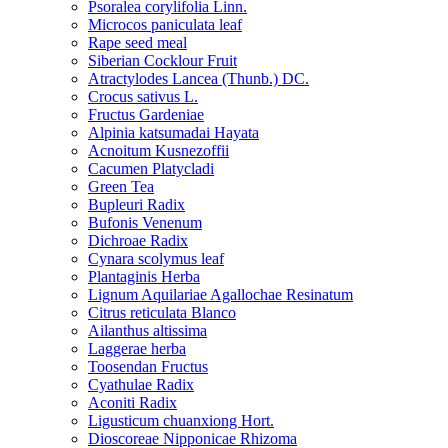
Psoralea corylifolia Linn.
Microcos paniculata leaf
Rape seed meal
Siberian Cocklour Fruit
Atractylodes Lancea (Thunb.) DC.
Crocus sativus L.
Fructus Gardeniae
Alpinia katsumadai Hayata
Acnoitum Kusnezoffii
Cacumen Platycladi
Green Tea
Bupleuri Radix
Bufonis Venenum
Dichroae Radix
Cynara scolymus leaf
Plantaginis Herba
Lignum Aquilariae Agallochae Resinatum
Citrus reticulata Blanco
Ailanthus altissima
Laggerae herba
Toosendan Fructus
Cyathulae Radix
Aconiti Radix
Ligusticum chuanxiong Hort.
Dioscoreae Nipponicae Rhizoma