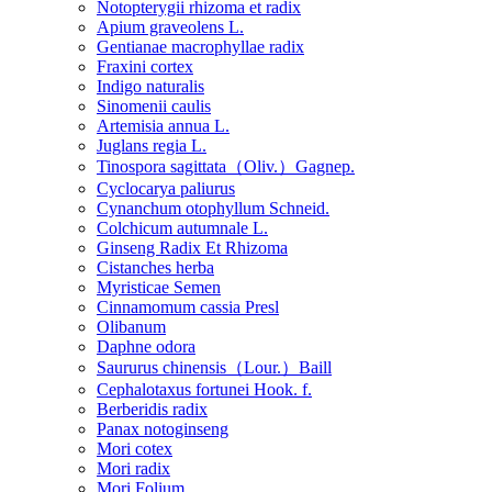
Notopterygii rhizoma et radix
Apium graveolens L.
Gentianae macrophyllae radix
Fraxini cortex
Indigo naturalis
Sinomenii caulis
Artemisia annua L.
Juglans regia L.
Tinospora sagittata（Oliv.）Gagnep.
Cyclocarya paliurus
Cynanchum otophyllum Schneid.
Colchicum autumnale L.
Ginseng Radix Et Rhizoma
Cistanches herba
Myristicae Semen
Cinnamomum cassia Presl
Olibanum
Daphne odora
Saururus chinensis（Lour.）Baill
Cephalotaxus fortunei Hook. f.
Berberidis radix
Panax notoginseng
Mori cotex
Mori radix
Mori Folium