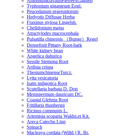
AmomumkravanhPierreexGagnep
Typhonium giganteum Engl.
Peucedanum praeruptorum
Hedyotis Diffusae Herba
Fraxinus stylosa Lingelsh.
Chelidonium majus
Atractylodes macrocephala
Pulsatilla chinensis （Bunge）Regel
Densefruit Pittany Root-bark
White kidney bean
Angelica dahurica
Sessile Stemona Root
Ardisia crispa
ThesiumchinenseTurcz.
Lytta vesicatoria
Isatis indigotica Root
Scutellaria barbata D. Don
Menispermum dauricum DC.
Coastal Glehnia Root
Fritillaria thunbergii
Ricinus communis L.
Artemisia scoparia Waldst.et Kit.
Areca Catechu Linn
Spinach
Macleaya cordata (Willd.) R. Br.