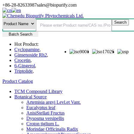
+86-28-82633987
sales@biopurify.com
Batch Search
Hot Product:
Cyclopamine
,
Ginsenoside Rh2
,
Crocetin
,
6-Gingerol
,
Triptolide
,
Product Catalog
TCM Compound Library
Botanical Source
Artemisia argyi Levl.et Vant.
Eucalyptus leaf
AnisiStellati Fructus
Dysosma versipellis
Croton tiglium L.
Morindae Officinalis Radix