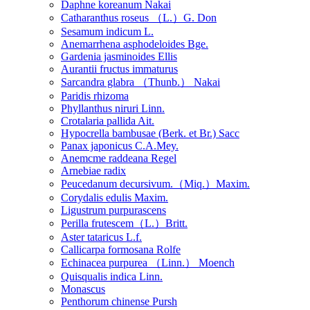
Daphne koreanum Nakai
Catharanthus roseus （L.）G. Don
Sesamum indicum L.
Anemarrhena asphodeloides Bge.
Gardenia jasminoides Ellis
Aurantii fructus immaturus
Sarcandra glabra （Thunb.） Nakai
Paridis rhizoma
Phyllanthus niruri Linn.
Crotalaria pallida Ait.
Hypocrella bambusae (Berk. et Br.) Sacc
Panax japonicus C.A.Mey.
Anemcme raddeana Regel
Arnebiae radix
Peucedanum decursivum.（Miq.）Maxim.
Corydalis edulis Maxim.
Ligustrum purpurascens
Perilla frutescem（L.）Britt.
Aster tataricus L.f.
Callicarpa formosana Rolfe
Echinacea purpurea （Linn.） Moench
Quisqualis indica Linn.
Monascus
Penthorum chinense Pursh